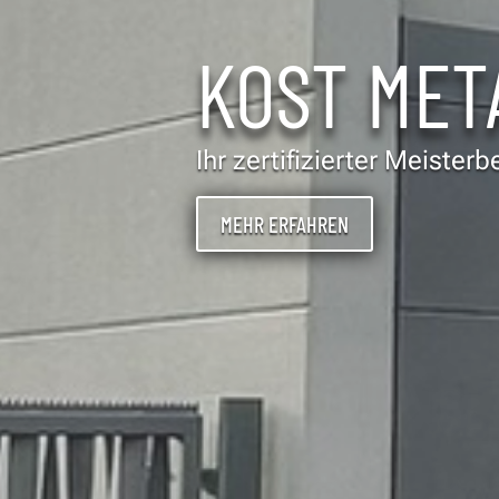
KOST MET
Ihr zertifizierter Meister
MEHR ERFAHREN