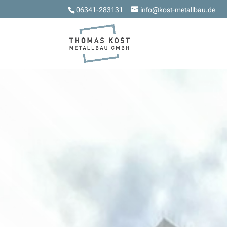
06341-283131
info@kost-metallbau.de